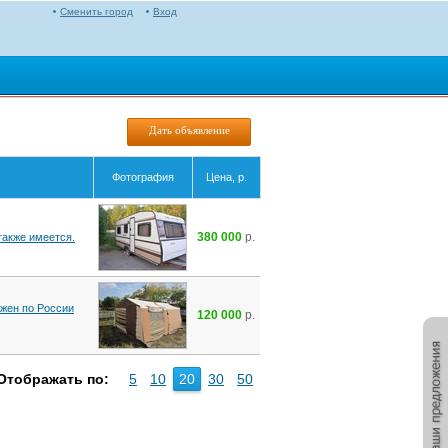
Сменить город
Вход
Дать объявление
Фотография
Цена, р.
380 000
р.
также имеется.
ожен по России
120 000
р.
Отображать по:
5
10
20
30
50