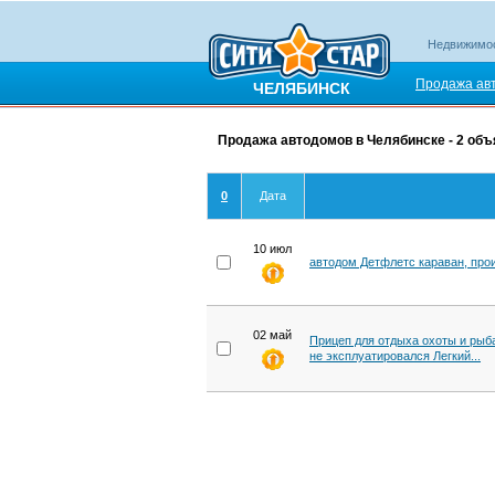
Недвижимо
Продажа ав
ЧЕЛЯБИНСК
Продажа автодомов в Челябинске - 2 об
0
Дата
10 июл
автодом Детфлетс караван, прои
02 май
Прицеп для отдыха охоты и рыба
не эксплуатировался Легкий...