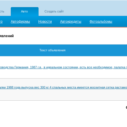
сть
Авто
Создать сайт
то
Автофирмы
Новости
Автокредиты
Фотоальбомы
ъявлений
Текст объявления
зводства Германия, 1987 г.в., в идеальном состоянии, есть все необходимое, палатка 
лки 1988 года выпуска вес 300 кг 4 спальных места имеется москитная сетка растам