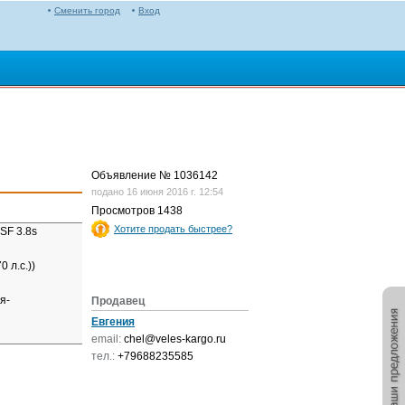
Сменить город
Вход
Объявление № 1036142
подано 16 июня 2016 г. 12:54
Просмотров
1438
Хотите продать быстрее?
SF 3.8s
0 л.с.))
я-
Продавец
Евгения
email:
chel@veles-kargo.ru
тел.:
+79688235585