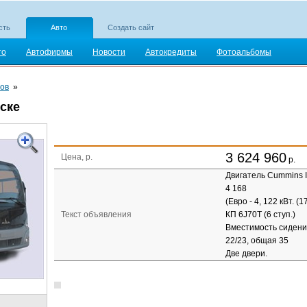
сть
Авто
Создать сайт
то
Автофирмы
Новости
Автокредиты
Фотоальбомы
ов
»
ске
3 624 960
Цена, р.
р.
Двигатель Cummins I
4 168
(Евро - 4, 122 кВт. (17
Текст объявления
КП 6J70T (6 ступ.)
Вместимость сидени
22/23, общая 35
Две двери.