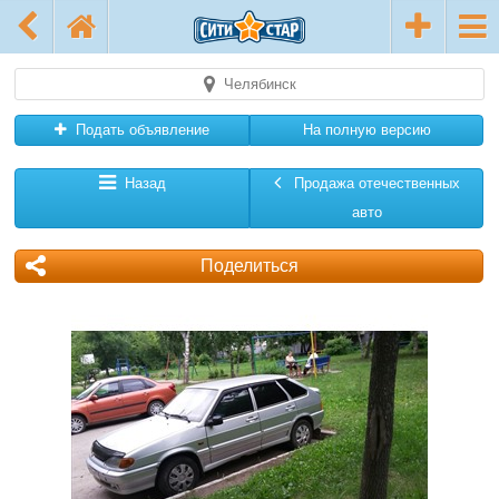
Челябинск
Подать объявление
На полную версию
Назад
Продажа отечественных
авто
Поделиться