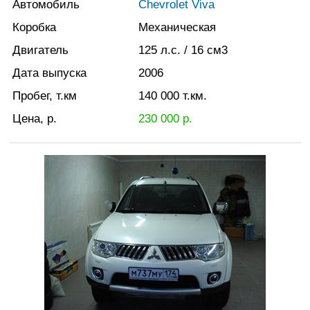
Автомобиль
Chevrolet Viva
Коробка
Механическая
Двигатель
125
л.с.
/ 16
см3
Дата выпуска
2006
Пробег, т.км
140 000
т.км.
Цена, р.
230 000
р.