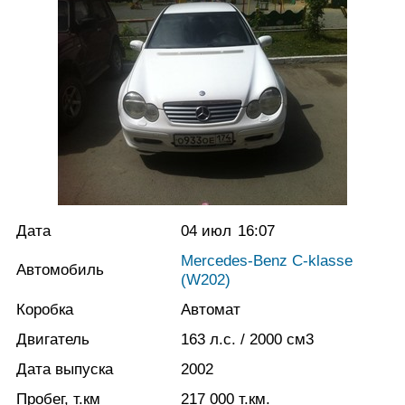
Дата
04 июл
16:07
Mercedes-Benz C-klasse
Автомобиль
(W202)
Коробка
Автомат
Двигатель
163
л.с.
/ 2000
см3
Дата выпуска
2002
Пробег, т.км
217 000
т.км.