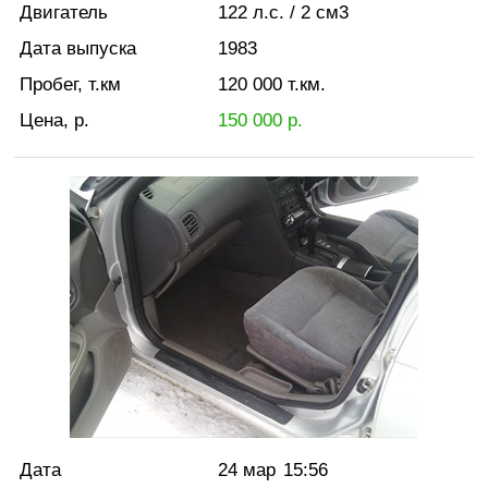
Двигатель
122
л.с.
/ 2
см3
Дата выпуска
1983
Пробег, т.км
120 000
т.км.
Цена, р.
150 000
р.
Дата
24 мар
15:56