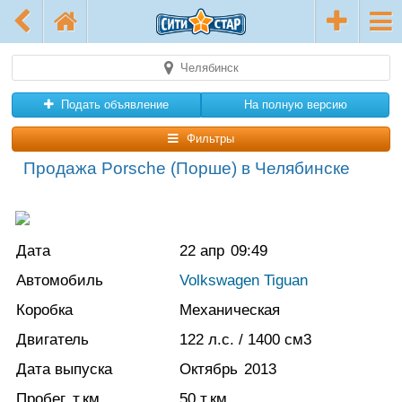
Челябинск
Подать объявление
На полную версию
Фильтры
Продажа Porsche (Порше) в Челябинске
Дата
22 апр
09:49
Автомобиль
Volkswagen Tiguan
Коробка
Механическая
Двигатель
122
л.с.
/ 1400
см3
Дата выпуска
Октябрь
2013
Пробег, т.км
50
т.км.