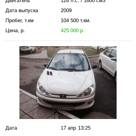
Двигатель
126
л.с.
/ 1600
см3
Дата выпуска
2009
Пробег, т.км
104 500
т.км.
Цена, р.
425 000
р.
Дата
17 апр
13:25