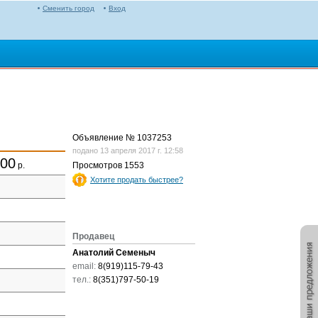
Сменить город
Вход
Объявление № 1037253
подано 13 апреля 2017 г. 12:58
000
р.
Просмотров
1553
Хотите продать быстрее?
Продавец
Анатолий Семеныч
email:
8(919)115-79-43
тел.:
8(351)797-50-19