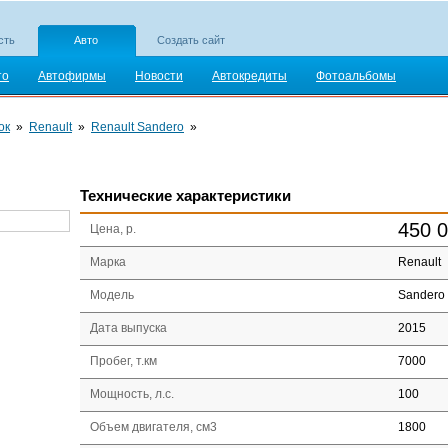
сть
Авто
Создать сайт
то
Автофирмы
Новости
Автокредиты
Фотоальбомы
ок
»
Renault
»
Renault Sandero
»
Технические характеристики
450 
Цена, р.
Марка
Renault
Модель
Sandero
Дата выпуска
2015
Пробег, т.км
7000
Мощность, л.с.
100
Объем двигателя, см3
1800