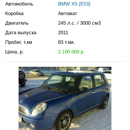
Автомобиль
BMW X5 (E53)
Коробка
Автомат
Двигатель
245
л.с.
/ 3000
см3
Дата выпуска
2011
Пробег, т.км
83
т.км.
Цена, р.
2 100 000
р.