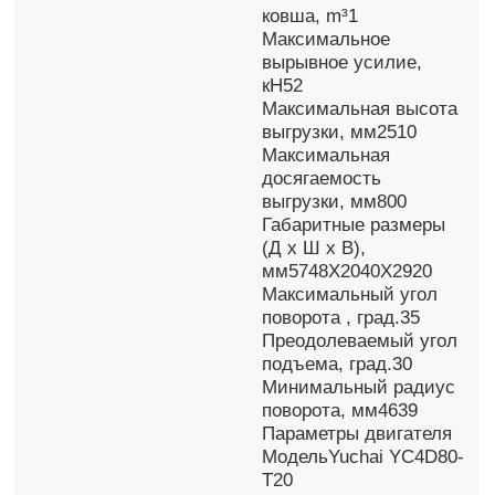
ковша, m³1
Максимальное
вырывное усилие,
кН52
Максимальная высота
выгрузки, мм2510
Максимальная
досягаемость
выгрузки, мм800
Габаритные размеры
(Д х Ш х В),
мм5748Х2040Х2920
Максимальный угол
поворота , град.35
Преодолеваемый угол
подъема, град.30
Минимальный радиус
поворота, мм4639
Параметры двигателя
МодельYuchai YC4D80-
T20