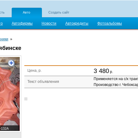
сть
Авто
Создать сайт
то
Автофирмы
Новости
Автокредиты
Фотоальбомы
хники
»
лябинске
3 480
Цена, р.
р.
Применяется на с/х трак
Текст объявления
Производство г. Чебокса
-132А