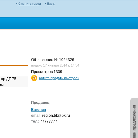
Сменить город
Вход
Объявление № 1024326
подано 17 января 2014 г. 14:34
Просмотров
1339
Хотите продать быстрее?
тор ДТ-75.
ры
Продавец
Евгения
email:
region.bk@bk.ru
тел.:
77777777