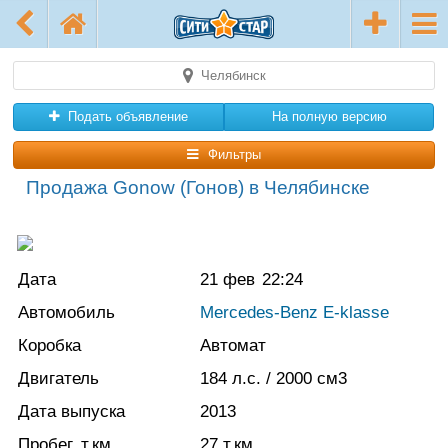
Челябинск
Подать объявление
На полную версию
Фильтры
Продажа Gonow (Гонов) в Челябинске
Дата
21 фев
22:24
Автомобиль
Mercedes-Benz E-klasse
Коробка
Автомат
Двигатель
184
л.с.
/ 2000
см3
Дата выпуска
2013
Пробег, т.км
27
т.км.