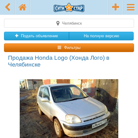
Челябинск
Подать объявление
На полную версию
Фильтры
Продажа Honda Logo (Хонда Лого) в
Челябинске