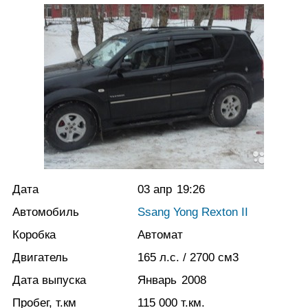
Дата
03 апр
19:26
Автомобиль
Ssang Yong Rexton II
Коробка
Автомат
Двигатель
165
л.с.
/ 2700
см3
Дата выпуска
Январь
2008
Пробег, т.км
115 000
т.км.