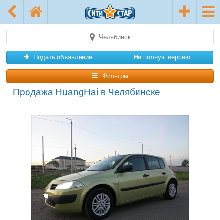
Челябинск
Подать объявление
На полную версию
Фильтры
Продажа HuangHai в Челябинске