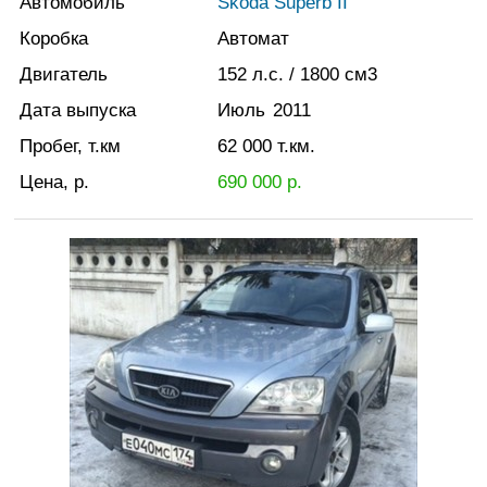
Автомобиль
Skoda Superb II
Коробка
Автомат
Двигатель
152
л.с.
/ 1800
см3
Дата выпуска
Июль
2011
Пробег, т.км
62 000
т.км.
Цена, р.
690 000
р.