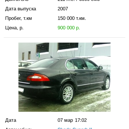
Дата выпуска
2007
Пробег, т.км
150 000
т.км.
Цена, р.
900 000
р.
Дата
07 мар
17:02