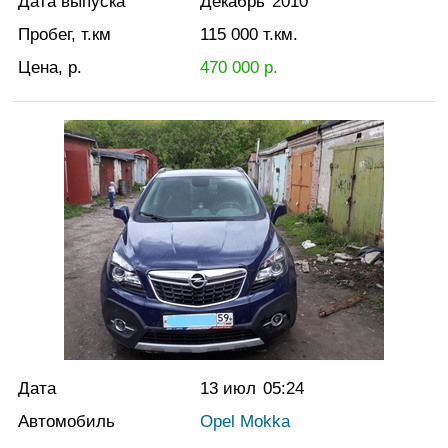
Дата выпуска
Декабрь
2010
Пробег, т.км
115 000
т.км.
Цена, р.
470 000
р.
Дата
13 июл
05:24
Автомобиль
Opel Mokka