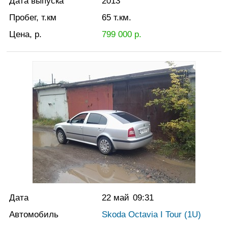
Дата выпуска
2013
Пробег, т.км
65
т.км.
Цена, р.
799 000
р.
Дата
22 май
09:31
Автомобиль
Skoda Octavia I Tour (1U)