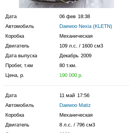
Дата
06 фев
18:38
Автомобиль
Daewoo Nexia (KLETN)
Коробка
Механическая
Двигатель
109
л.с.
/ 1600
см3
Дата выпуска
Декабрь
2009
Пробег, т.км
80
т.км.
Цена, р.
190 000
р.
Дата
11 май
17:56
Автомобиль
Daewoo Matiz
Коробка
Механическая
Двигатель
8
л.с.
/ 796
см3