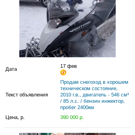
17 фев
Дата
Продам снегоход в хорошем
техническом состояние,
Текст объявления
2010 г.в., двигатель - 546 см³
/ 85 л.с. / бензин инжектор,
пробег 2400км
Цена, р.
390 000
р.