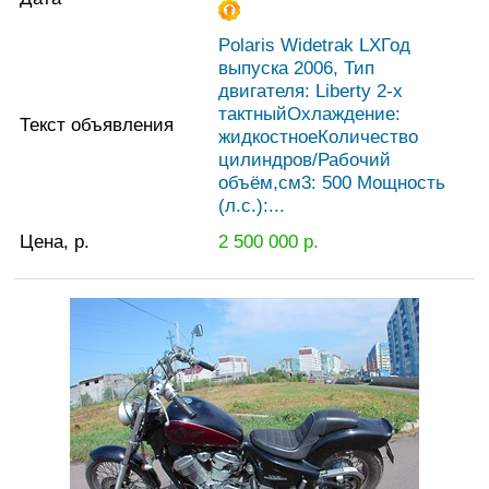
Polaris Widetrak LXГод
выпуска 2006, Тип
двигателя: Liberty 2-х
тактныйОхлаждение:
Текст объявления
жидкостноеКоличество
цилиндров/Рабочий
объём,см3: 500 Мощность
(л.с.):...
Цена, р.
2 500 000
р.